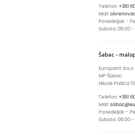
Telefon:
+381 6
Mail:
obrenovac
Ponedeljak - Pe
Subota: 08:00 -
Šabac - malo
Europaint d.o.o.
MP Šabac
Nikole Pašića 13
Telefon:
+381 6
Mail:
sabac@eur
Ponedeljak - Pe
Subota: 08:00 -