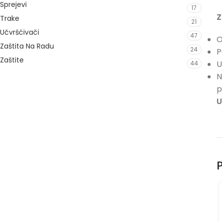
Sprejevi
17
Z
Trake
21
Učvršćivači
47
O
Zaštita Na Radu
24
P
Zaštite
U
44
N
p
U
P