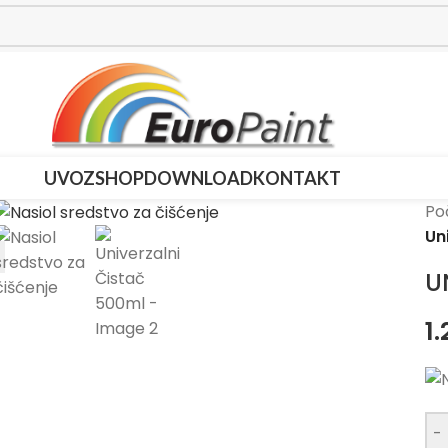
UVOZ
SHOP
DOWNLOAD
KONTAKT
Po
Un
U
1
-