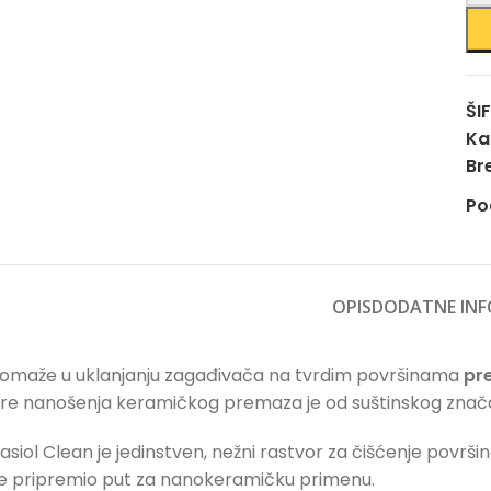
ŠI
Ka
Br
Po
OPIS
DODATNE INF
omaže u uklanjanju zagađivača na tvrdim površinama
pr
re nanošenja keramičkog premaza je od suštinskog znača
asiol Clean je jedinstven, nežni rastvor za čišćenje površin
e pripremio put za nanokeramičku primenu.