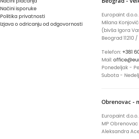
Beograd - ve
Načini plaćanja
Načini isporuke
Europaint d.o.o.
Politika privatnosti
Milana Konjovi
Izjava o odricanju od odgovornosti
(bivša Igora Vas
Beograd 11210 /
Telefon:
+381 6
Mail:
office@eur
Ponedeljak - Pe
Subota - Nedel
Obrenovac - 
Europaint d.o.o.
MP Obrenovac
Aleksandra Ace