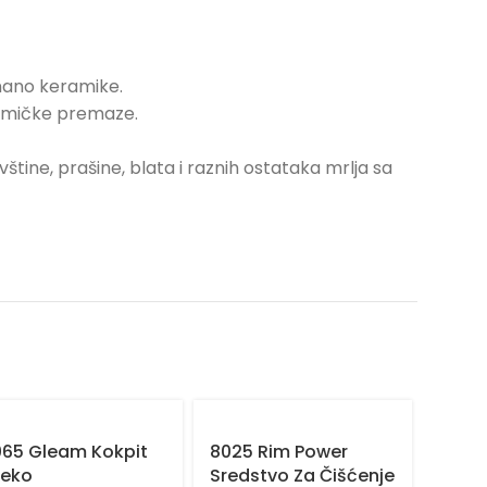
nano keramike.
ramičke premaze.
vštine, prašine, blata i raznih ostataka mrlja sa
065 Gleam Kokpit
8025 Rim Power
8005
leko
Sredstvo Za Čišćenje
Turb