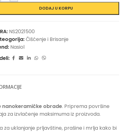
DODAJ U KORPU
FRA:
NS2021500
teogorija:
Čišćenje i Brisanje
end:
Nasiol
deli:
ORMACIJE
e nanokeramičke obrade
. Priprema površine
ja za izvlačenje maksimuma iz proizvoda.
a za uklanjanje prljavštine, prašine i mrlja kako bi