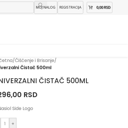
MOJ NALOG
REGISTRACIJA
0,00
RSD
četna
/
Čišćenje i Brisanje
/
iverzalni Čistač 500ml
NIVERZALNI ČISTAČ 500ML
.296,00
RSD
+