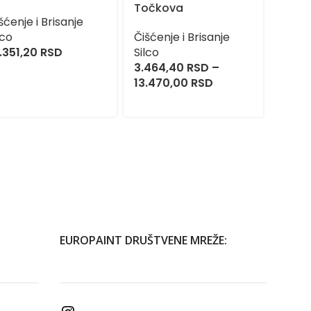
Točkova
Konc
šćenje i Brisanje
Dete
lco
Čišćenje i Brisanje
.351,20
RSD
Silco
Čišćen
3.464,40
RSD
–
Silco
13.470,00
RSD
1.000
15.15
EUROPAINT DRUŠTVENE MREŽE: