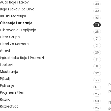
Auto Boje i Lakovi
38
Boje i Lakovi Za Drvo
39
Brusni Materijali
101
Čišćenje i Brisanje
171
Dihtovanje i Lepljenje
28
Filter Grupe
21
Filteri Za Komore
3
Gitovi
26
Industrijske Boje i Premazi
31
Lepkovi
8
Maskiranje
32
Pištolji
129
P
Poliranje
173
p
Prajmeri i Fileri
25
Razno
53
N
Razređivači
s
25