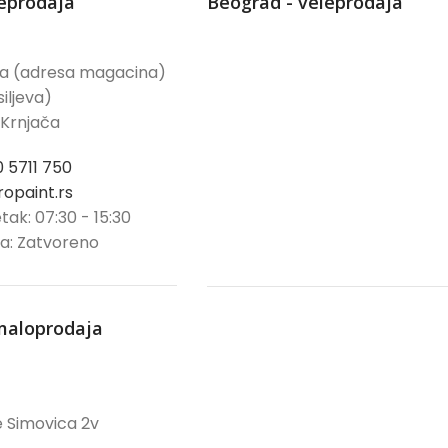
leprodaja
Beograd - veleprodaja
ća (adresa magacina)
iljeva)
 Krnjača
0 5711 750
opaint.rs
tak: 07:30 - 15:30
ja: Zatvoreno
maloprodaja
 Simovica 2v