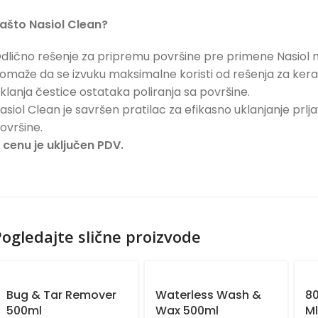
ašto Nasiol Clean?
dlično rešenje za pripremu površine pre primene Nasiol 
omaže da se izvuku maksimalne koristi od rešenja za ke
klanja čestice ostataka poliranja sa površine.
asiol Clean je savršen pratilac za efikasno uklanjanje prlja
ovršine.
 cenu je uključen PDV.
ogledajte slične proizvode
Bug & Tar Remover
Waterless Wash &
8
500ml
Wax 500ml
M