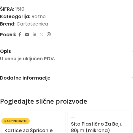
ŠIFRA:
1510
Kateogorija:
Razno
Brend:
Cartotecnica
Podeli:
Opis
U cenu je uključen PDV.
Dodatne informacije
Pogledajte slične proizvode
RASPRODATO
Sito Plastično Za Boju
Kartice Za Špricanje
80μm (mikrona)