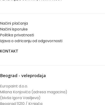
Načini plaćanja
Načini isporuke
Politika privatnosti
Izjava o odricanju od odgovornosti
KONTAKT
Beograd - veleprodaja
Europaint d.o.o.
Milana Konjovića (adresa magacina)
(bivša Igora Vasiljeva)
Beograd 11210 / Krnjača