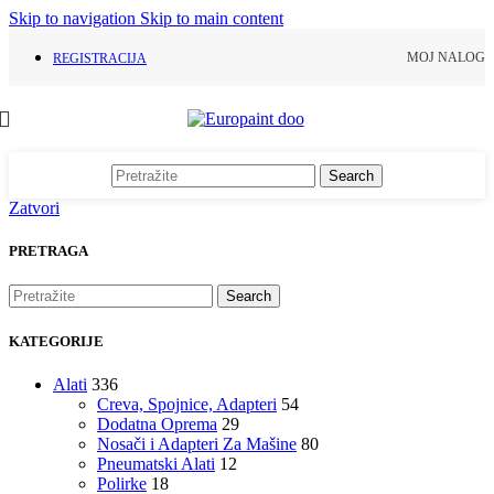
Skip to navigation
Skip to main content
MOJ NALOG
REGISTRACIJA
Search
Zatvori
PRETRAGA
Search
KATEGORIJE
Alati
336
Creva, Spojnice, Adapteri
54
Dodatna Oprema
29
Nosači i Adapteri Za Mašine
80
Pneumatski Alati
12
Polirke
18