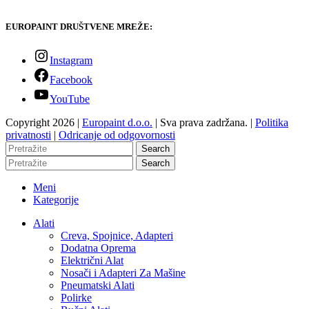
EUROPAINT DRUŠTVENE MREŽE:
Instagram
Facebook
YouTube
Copyright 2026 |
Europaint d.o.o.
| Sva prava zadržana. |
Politika
privatnosti
|
Odricanje od odgovornosti
Search
Search
Meni
Kategorije
Alati
Creva, Spojnice, Adapteri
Dodatna Oprema
Električni Alat
Nosači i Adapteri Za Mašine
Pneumatski Alati
Polirke