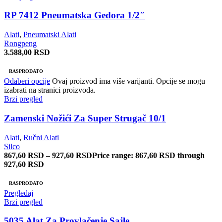
RP 7412 Pneumatska Gedora 1/2″
Alati
,
Pneumatski Alati
Rongpeng
3.588,00
RSD
RASPRODATO
Odaberi opcije
Ovaj proizvod ima više varijanti. Opcije se mogu
izabrati na stranici proizvoda.
Brzi pregled
Zamenski Nožići Za Super Strugač 10/1
Alati
,
Ručni Alati
Silco
867,60
RSD
–
927,60
RSD
Price range: 867,60 RSD through
927,60 RSD
RASPRODATO
Pregledaj
Brzi pregled
5035 Alat Za Provlačenje Sajle