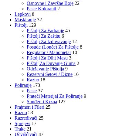
Osnovne i Završne Boje
22
Paste Koloranti
2
Lepkovi
8
Maskiranje
32
Pištolji
129
Pištolji Za Farbanje
45
Pištolji Za Zaštitu
6
Pištolji Za Izduvavanje
12
Posude (Lonče) Za Pištolje
8
Regulator / Manometar
10
Pištolji Za Diht Masu
3
Pištolj Za Duvanje Guma
2
Održavanje Pištolja
9
Rezervni Setovi / Dizne
16
Razno
18
Poliranje
173
Paste
37
Prateći Materijal Za Poliranje
9
Sunđeri i Krzna
127
Prajmeri i Fileri
25
Razno
53
Razređivači
25
Sprejevi
17
Trake
21
Učvršćivači
47