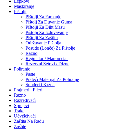
Lepkovi
Maskiranje
Pištolji
Pištolji Za Farbanje
Pištolj Za Duvanje Guma
Pištolji Za Diht Masu
Pištolji Za Izduvavanje
Pištolji Za Zaštitu
Održavanje Pištolja
Posude (Lonče) Za Pištolje
Razno
Regulator / Manometar
Rezervni Setovi / Dizne
Poliranje
Paste
Prateći Materijal Za Poliranje
Sunđeri i Krzna
Prajmeri i Fileri
Razno
Razređivači
Sprejevi
Trake
Učvršćivači
Zaštita Na Radu
Zaštite