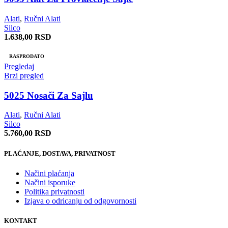
Alati
,
Ručni Alati
Silco
1.638,00
RSD
RASPRODATO
Pregledaj
Brzi pregled
5025 Nosači Za Sajlu
Alati
,
Ručni Alati
Silco
5.760,00
RSD
PLAĆANJE, DOSTAVA, PRIVATNOST
Načini plaćanja
Načini isporuke
Politika privatnosti
Izjava o odricanju od odgovornosti
KONTAKT