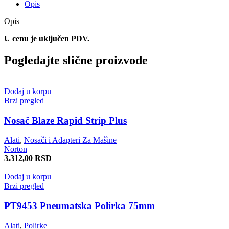
Opis
Opis
U cenu je uključen PDV.
Pogledajte slične proizvode
Dodaj u korpu
Brzi pregled
Nosač Blaze Rapid Strip Plus
Alati
,
Nosači i Adapteri Za Mašine
Norton
3.312,00
RSD
Dodaj u korpu
Brzi pregled
PT9453 Pneumatska Polirka 75mm
Alati
,
Polirke