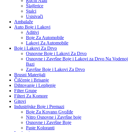
Ručni Alati
Šlajferice
Stalci
Usisivači
Ambalaže
Auto Boje i Lakovi
Aditivi
Boje Za Automobile
Lakovi Za Automobile
Boje i Lakovi Za Drvo
Osnovne Boje i Lakovi Za Drvo
Osnovne i Završne Boje i Lakovi za Drvo Na Vodenoj
Bazi
Završne Boje i Lakovi Za Drvo
Brusni Materijali
Čišćenje i Brisanje
Dihtovanje i Lepljenje
Filter Grupe
Filteri Za Komore
Gitovi
Industrijske Boje i Premazi
Boje Za Kovano Gvožđe
Nitro Osnovne i Završne boje
Osnovne i Završne Boje
Paste Koloranti