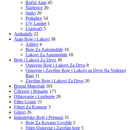
Ručni Alati
45
Šlajferice
20
Stalci
20
Prskalice
54
UV Lampe
1
Usisivači
5
Ambalaže
22
Auto Boje i Lakovi
38
Aditivi
4
Boje Za Automobile
16
Lakovi Za Automobile
18
Boje i Lakovi Za Drvo
39
Osnovne Boje i Lakovi Za Drvo
8
Osnovne i Završne Boje i Lakovi za Drvo Na Vodenoj
Bazi
11
Završne Boje i Lakovi Za Drvo
20
Brusni Materijali
101
Čišćenje i Brisanje
171
Dihtovanje i Lepljenje
28
Filter Grupe
21
Filteri Za Komore
3
Gitovi
26
Industrijske Boje i Premazi
31
Boje Za Kovano Gvožđe
2
Nitro Osnovne i Završne boje
5