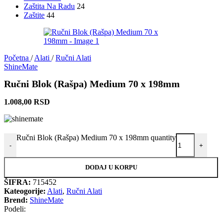
Zaštita Na Radu
24
Zaštite
44
Početna
/
Alati
/
Ručni Alati
ShineMate
Ručni Blok (Rašpa) Medium 70 x 198mm
1.008,00
RSD
Ručni Blok (Rašpa) Medium 70 x 198mm quantity
-
+
DODAJ U KORPU
ŠIFRA:
715452
Kateogorije:
Alati
,
Ručni Alati
Brend:
ShineMate
Podeli: