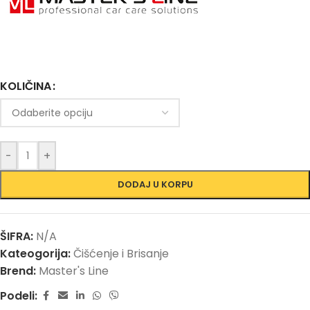
KOLIČINA
-
+
DODAJ U KORPU
ŠIFRA:
N/A
Kateogorija:
Čišćenje i Brisanje
Brend:
Master's Line
Podeli: