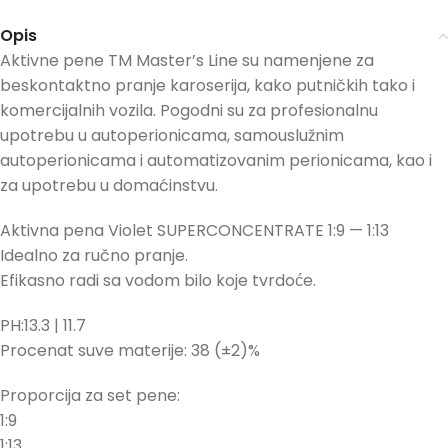
Opis
Aktivne pene TM Master’s Line su namenjene za
beskontaktno pranje karoserija, kako putničkih tako i
komercijalnih vozila. Pogodni su za profesionalnu
upotrebu u autoperionicama, samouslužnim
autoperionicama i automatizovanim perionicama, kao i
za upotrebu u domaćinstvu.
Aktivna pena Violet SUPERCONCENTRATE 1:9 — 1:13
Idealno za ručno pranje.
Efikasno radi sa vodom bilo koje tvrdoće.
PH:13.3 | 11.7
Procenat suve materije: 38 (±2)%
Proporcija za set pene:
1:9
1:13