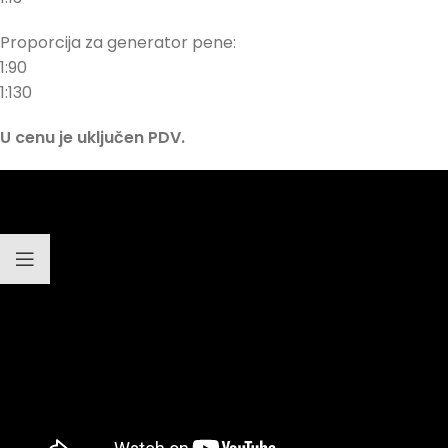
Proporcija za generator pene:
1:90
1:130
U cenu je uključen PDV.