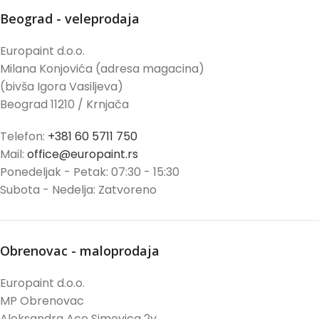
Beograd - veleprodaja
Europaint d.o.o.
Milana Konjovića (adresa magacina)
(bivša Igora Vasiljeva)
Beograd 11210 / Krnjača
Telefon:
+381 60 5711 750
Mail:
office@europaint.rs
Ponedeljak - Petak: 07:30 - 15:30
Subota - Nedelja: Zatvoreno
Obrenovac - maloprodaja
Europaint d.o.o.
MP Obrenovac
Aleksandra Ace Simovica 2v