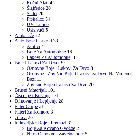
Ručni Alati
45
Šlajferice
20
Stalci
20
Prskalice
54
UV Lampe
1
Usisivači
5
Ambalaže
22
Auto Boje i Lakovi
38
Aditivi
4
Boje Za Automobile
16
Lakovi Za Automobile
18
Boje i Lakovi Za Drvo
39
Osnovne Boje i Lakovi Za Drvo
8
Osnovne i Završne Boje i Lakovi za Drvo Na Vodenoj
Bazi
11
Završne Boje i Lakovi Za Drvo
20
Brusni Materijali
101
Čišćenje i Brisanje
171
Dihtovanje i Lepljenje
28
Filter Grupe
21
Filteri Za Komore
3
Gitovi
26
Industrijske Boje i Premazi
31
Boje Za Kovano Gvožđe
2
Nitro Osnovne i Završne boje
5