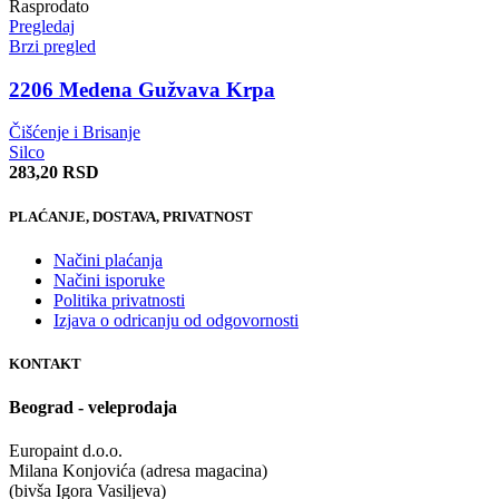
Rasprodato
Pregledaj
Brzi pregled
2206 Medena Gužvava Krpa
Čišćenje i Brisanje
Silco
283,20
RSD
PLAĆANJE, DOSTAVA, PRIVATNOST
Načini plaćanja
Načini isporuke
Politika privatnosti
Izjava o odricanju od odgovornosti
KONTAKT
Beograd - veleprodaja
Europaint d.o.o.
Milana Konjovića (adresa magacina)
(bivša Igora Vasiljeva)