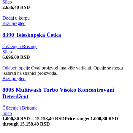
Silco
2.636,40
RSD
Dodaj u korpu
Brzi pregled
8390 Teleskopska Četka
Čišćenje i Brisanje
Silco
6.696,00
RSD
Odaberi opcije
Ovaj proizvod ima više varijanti. Opcije se mogu
izabrati na stranici proizvoda.
Brzi pregled
8005 Multiwash Turbo Visoko Koncentrovani
Deterdžent
Čišćenje i Brisanje
Silco
1.000,80
RSD
–
15.158,40
RSD
Price range: 1.000,80 RSD
through 15.158,40 RSD