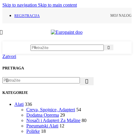
Skip to navigation
Skip to main content
MOJ NALOG
REGISTRACIJA
Zatvori
PRETRAGA
KATEGORIJE
Alati
336
Creva, Spojnice, Adapteri
54
Dodatna Oprema
29
Nosači i Adapteri Za Mašine
80
Pneumatski Alati
12
Polirke
18