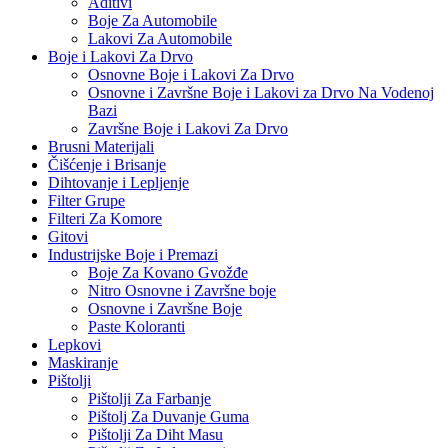
Aditivi
Boje Za Automobile
Lakovi Za Automobile
Boje i Lakovi Za Drvo
Osnovne Boje i Lakovi Za Drvo
Osnovne i Završne Boje i Lakovi za Drvo Na Vodenoj
Bazi
Završne Boje i Lakovi Za Drvo
Brusni Materijali
Čišćenje i Brisanje
Dihtovanje i Lepljenje
Filter Grupe
Filteri Za Komore
Gitovi
Industrijske Boje i Premazi
Boje Za Kovano Gvožđe
Nitro Osnovne i Završne boje
Osnovne i Završne Boje
Paste Koloranti
Lepkovi
Maskiranje
Pištolji
Pištolji Za Farbanje
Pištolj Za Duvanje Guma
Pištolji Za Diht Masu