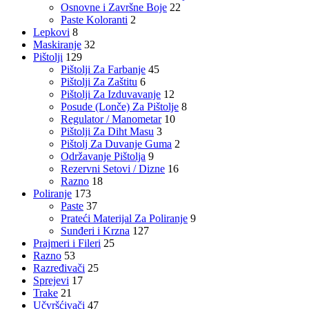
Osnovne i Završne Boje
22
Paste Koloranti
2
Lepkovi
8
Maskiranje
32
Pištolji
129
Pištolji Za Farbanje
45
Pištolji Za Zaštitu
6
Pištolji Za Izduvavanje
12
Posude (Lonče) Za Pištolje
8
Regulator / Manometar
10
Pištolji Za Diht Masu
3
Pištolj Za Duvanje Guma
2
Održavanje Pištolja
9
Rezervni Setovi / Dizne
16
Razno
18
Poliranje
173
Paste
37
Prateći Materijal Za Poliranje
9
Sunđeri i Krzna
127
Prajmeri i Fileri
25
Razno
53
Razređivači
25
Sprejevi
17
Trake
21
Učvršćivači
47