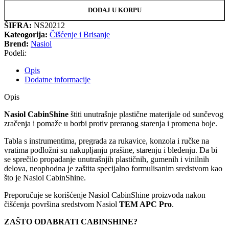
DODAJ U KORPU
ŠIFRA:
NS20212
Kateogorija:
Čišćenje i Brisanje
Brend:
Nasiol
Podeli:
Opis
Dodatne informacije
Opis
Nasiol CabinShine
štiti unutrašnje plastične materijale od sunčevog
zračenja i pomaže u borbi protiv preranog starenja i promena boje.
Tabla s instrumentima, pregrada za rukavice, konzola i ručke na
vratima podložni su nakupljanju prašine, starenju i bleđenju. Da bi
se sprečilo propadanje unutrašnjih plastičnih, gumenih i vinilnih
delova, neophodna je zaštita specijalno formulisanim sredstvom kao
što je Nasiol CabinShine.
Preporučuje se korišćenje Nasiol CabinShine proizvoda nakon
čišćenja površina sredstvom Nasiol
TEM APC Pro
.
ZAŠTO ODABRATI CABINSHINE?