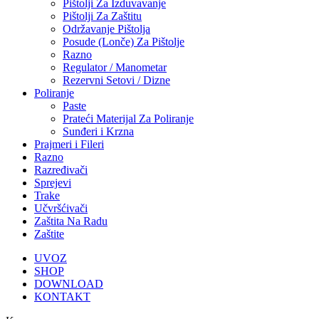
Pištolji Za Izduvavanje
Pištolji Za Zaštitu
Održavanje Pištolja
Posude (Lonče) Za Pištolje
Razno
Regulator / Manometar
Rezervni Setovi / Dizne
Poliranje
Paste
Prateći Materijal Za Poliranje
Sunđeri i Krzna
Prajmeri i Fileri
Razno
Razređivači
Sprejevi
Trake
Učvršćivači
Zaštita Na Radu
Zaštite
UVOZ
SHOP
DOWNLOAD
KONTAKT