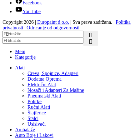
Facebook
YouTube
Copyright 2026 |
Europaint d.o.o.
| Sva prava zadržana. |
Politika
privatnosti
|
Odricanje od odgovornosti
Meni
Kategorije
Alati
Creva, Spojnice, Adapteri
Dodatna Oprema
Električni Alat
Nosači i Adapteri Za Mašine
Pneumatski Alati
Polirke
Ručni Alati
Šlajferice
Stalci
Usisivači
Ambalaže
Auto Boje i Lakovi