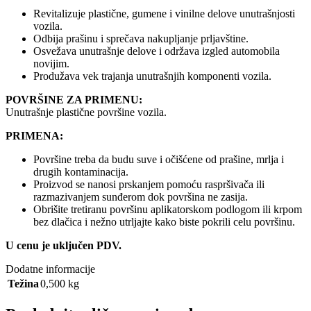
Revitalizuje plastične, gumene i vinilne delove unutrašnjosti
vozila.
Odbija prašinu i sprečava nakupljanje prljavštine.
Osvežava unutrašnje delove i održava izgled automobila
novijim.
Produžava vek trajanja unutrašnjih komponenti vozila.
POVRŠINE ZA PRIMENU:
Unutrašnje plastične površine vozila.
PRIMENA:
Površine treba da budu suve i očišćene od prašine, mrlja i
drugih kontaminacija.
Proizvod se nanosi prskanjem pomoću raspršivača ili
razmazivanjem sunđerom dok površina ne zasija.
Obrišite tretiranu površinu aplikatorskom podlogom ili krpom
bez dlačica i nežno utrljajte kako biste pokrili celu površinu.
U cenu je uključen PDV.
Dodatne informacije
Težina
0,500 kg