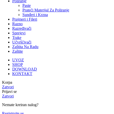
Poliranje
Paste
Prateći Materijal Za Poliranje
Sunđeri i Krzna
Prajmeri i Fileri
Razno
Razređivači
Sprejevi
Trake
Učvršćivači
Zaštita Na Radu
Zaštite
UVOZ
SHOP
DOWNLOAD
KONTAKT
Korpa
Zatvori
Prijavi se
Zatvori
Nemate kreiran nalog?
Registrujte se