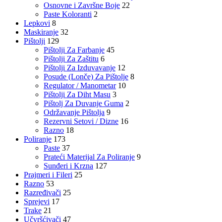
Osnovne i Završne Boje
22
Paste Koloranti
2
Lepkovi
8
Maskiranje
32
Pištolji
129
Pištolji Za Farbanje
45
Pištolji Za Zaštitu
6
Pištolji Za Izduvavanje
12
Posude (Lonče) Za Pištolje
8
Regulator / Manometar
10
Pištolji Za Diht Masu
3
Pištolj Za Duvanje Guma
2
Održavanje Pištolja
9
Rezervni Setovi / Dizne
16
Razno
18
Poliranje
173
Paste
37
Prateći Materijal Za Poliranje
9
Sunđeri i Krzna
127
Prajmeri i Fileri
25
Razno
53
Razređivači
25
Sprejevi
17
Trake
21
Učvršćivači
47