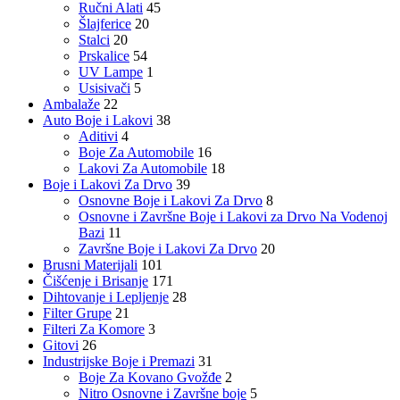
Ručni Alati
45
Šlajferice
20
Stalci
20
Prskalice
54
UV Lampe
1
Usisivači
5
Ambalaže
22
Auto Boje i Lakovi
38
Aditivi
4
Boje Za Automobile
16
Lakovi Za Automobile
18
Boje i Lakovi Za Drvo
39
Osnovne Boje i Lakovi Za Drvo
8
Osnovne i Završne Boje i Lakovi za Drvo Na Vodenoj
Bazi
11
Završne Boje i Lakovi Za Drvo
20
Brusni Materijali
101
Čišćenje i Brisanje
171
Dihtovanje i Lepljenje
28
Filter Grupe
21
Filteri Za Komore
3
Gitovi
26
Industrijske Boje i Premazi
31
Boje Za Kovano Gvožđe
2
Nitro Osnovne i Završne boje
5