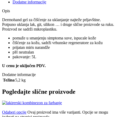
Dodatne informacije
Opis
Dermohand gel za čišćenje za uklanjanje najteže prljavštine.
Potpuno uklanja lak, git, silikon … i druge slične proizvode sa ruku.
Proizvod ne sadrži mikroplastiku.
pomaže u smanjenju simptoma suve, ispucale kože
čišćenje za kožu, sadrži vrhunske regeneratore za kožu
prijatan miris narandže
pH neutralan
pakovanje: 5L
U cenu je uključen PDV.
Dodatne informacije
Težina
5,2 kg
Pogledajte slične proizvode
Odaberi opcije
Ovaj proizvod ima više varijanti. Opcije se mogu
izabrati na stranici proizvoda.