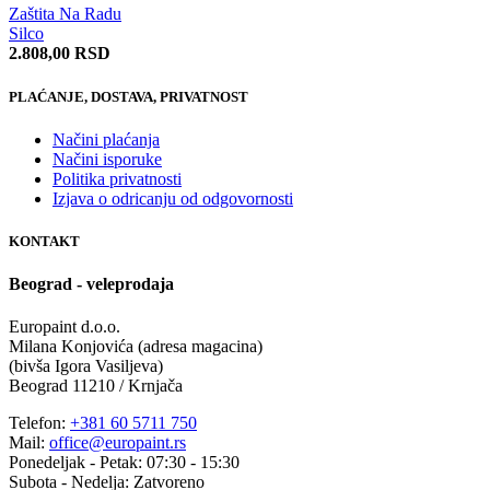
Zaštita Na Radu
Silco
2.808,00
RSD
PLAĆANJE, DOSTAVA, PRIVATNOST
Načini plaćanja
Načini isporuke
Politika privatnosti
Izjava o odricanju od odgovornosti
KONTAKT
Beograd - veleprodaja
Europaint d.o.o.
Milana Konjovića (adresa magacina)
(bivša Igora Vasiljeva)
Beograd 11210 / Krnjača
Telefon:
+381 60 5711 750
Mail:
office@europaint.rs
Ponedeljak - Petak: 07:30 - 15:30
Subota - Nedelja: Zatvoreno