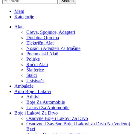
Search
Meni
Kategorije
Alati
Creva, Spojnice, Adapteri
Dodatna Oprema
Električni Alat
Nosači i Adapteri Za Mašine
Pneumatski Alati
Polirke
Ručni Alati
Šlajferice
Stalci
Usisivači
Ambalaže
Auto Boje i Lakovi
Aditivi
Boje Za Automobile
Lakovi Za Automobile
Boje i Lakovi Za Drvo
Osnovne Boje i Lakovi Za Drvo
Osnovne i Završne Boje i Lakovi za Drvo Na Vodenoj
Bazi