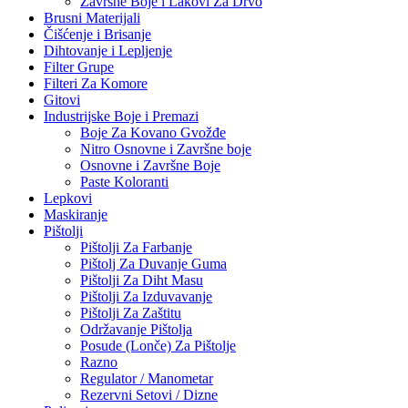
Završne Boje i Lakovi Za Drvo
Brusni Materijali
Čišćenje i Brisanje
Dihtovanje i Lepljenje
Filter Grupe
Filteri Za Komore
Gitovi
Industrijske Boje i Premazi
Boje Za Kovano Gvožđe
Nitro Osnovne i Završne boje
Osnovne i Završne Boje
Paste Koloranti
Lepkovi
Maskiranje
Pištolji
Pištolji Za Farbanje
Pištolj Za Duvanje Guma
Pištolji Za Diht Masu
Pištolji Za Izduvavanje
Pištolji Za Zaštitu
Održavanje Pištolja
Posude (Lonče) Za Pištolje
Razno
Regulator / Manometar
Rezervni Setovi / Dizne