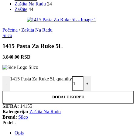
Zaštita Na Radu
24
Zaštite
44
Početna
/
Zaštita Na Radu
Silco
1415 Pasta Za Ruke 5L
3.840,00
RSD
1415 Pasta Za Ruke 5L quantity
-
+
DODAJ U KORPU
ŠIFRA:
14155
Kateogorija:
Zaštita Na Radu
Brend:
Silco
Podeli:
Opis