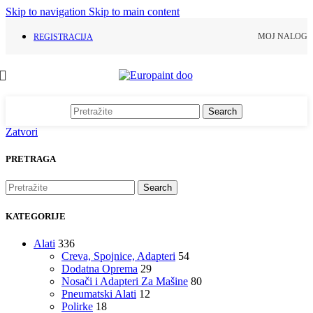
Skip to navigation
Skip to main content
MOJ NALOG
REGISTRACIJA
Search
Zatvori
PRETRAGA
Search
KATEGORIJE
Alati
336
Creva, Spojnice, Adapteri
54
Dodatna Oprema
29
Nosači i Adapteri Za Mašine
80
Pneumatski Alati
12
Polirke
18