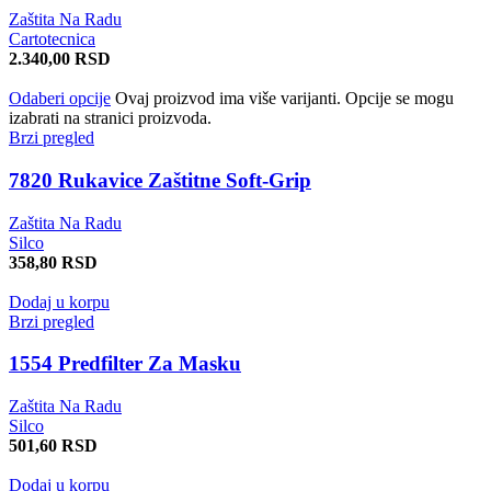
Zaštita Na Radu
Cartotecnica
2.340,00
RSD
Odaberi opcije
Ovaj proizvod ima više varijanti. Opcije se mogu
izabrati na stranici proizvoda.
Brzi pregled
7820 Rukavice Zaštitne Soft-Grip
Zaštita Na Radu
Silco
358,80
RSD
Dodaj u korpu
Brzi pregled
1554 Predfilter Za Masku
Zaštita Na Radu
Silco
501,60
RSD
Dodaj u korpu